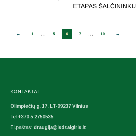
ETAPAS ŠALČININK
...
...
1
5
6
7
10
KONTAKTAI
Olimpiečių g. 17, LT-09237 Vilnius
Tel
+370 5 2750535
El.paštas:
draugija@lsdzalgiris.lt