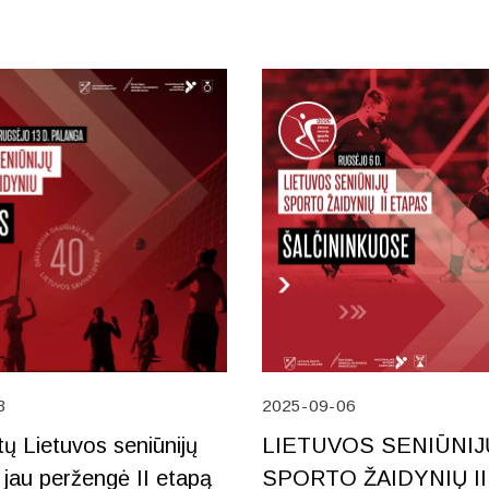
3
2025-09-06
ų Lietuvos seniūnijų
LIETUVOS SENIŪNIJ
 jau peržengė II etapą
SPORTO ŽAIDYNIŲ II