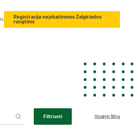
Registracija neįskaitinėms Žalgiriados
AI
rungtims
Filtruoti
Išvalyti filtrą