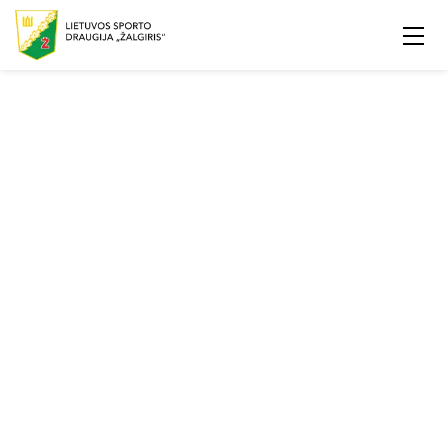
Festivalis ,,Sportas visiems"
Renginys Lietuvos Sporto dienai paminėti
LSD ,,Žalgiris" vasaros žaidynės