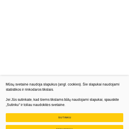
Mūsų svetainė naudoja slapukus (angl. cookies). Šie slapukai naudojami
statistikos ir rinkodaros tikslais.
Jei Jūs sutinkate, kad šiems tikslams būtų naudojami slapukai, spauskite
„Sutinku“ ir toliau naudokitės svetaine.
SUTINKU