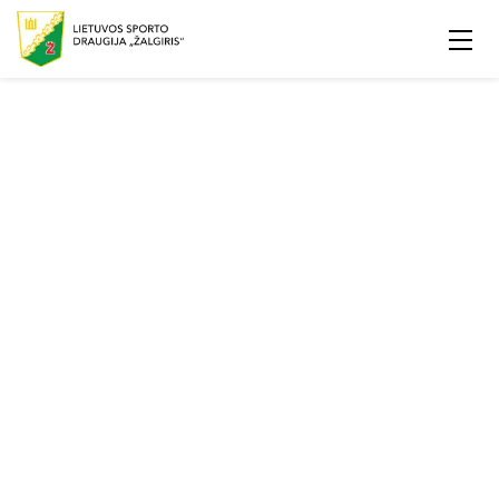
Festivalis ,,Sportas visiems"
Renginys Lietuvos Sporto dienai paminėti
LSD ,,Žalgiris" vasaros žaidynės