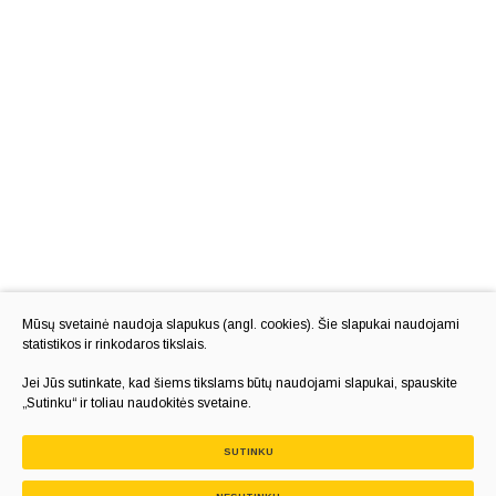
Mūsų svetainė naudoja slapukus (angl. cookies). Šie slapukai naudojami
statistikos ir rinkodaros tikslais.
Jei Jūs sutinkate, kad šiems tikslams būtų naudojami slapukai, spauskite
„Sutinku“ ir toliau naudokitės svetaine.
SUTINKU